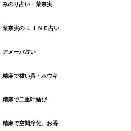
みのり占い・菜奈実
菜奈実の ＬＩＮＥ占い
アメーバ占い
精麻で祓い具・ホウキ
精麻で二重叶結び
精麻で空間浄化、お香