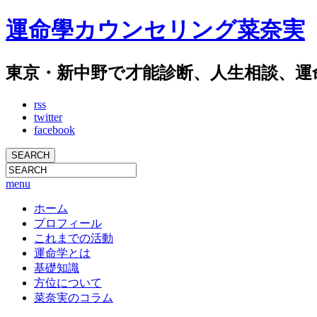
運命學カウンセリング菜奈実
東京・新中野で才能診断、人生相談、運
rss
twitter
facebook
menu
ホーム
プロフィール
これまでの活動
運命学とは
基礎知識
方位について
菜奈実のコラム