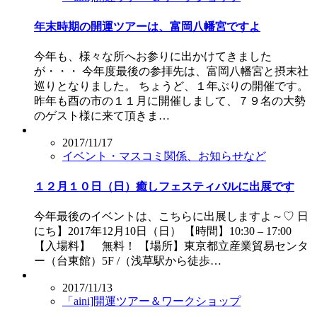
年末時期の開運ツアーは、富岡八幡宮ですよ
今年も、様々な所へお参りに出かけてきました
が・・・ 今年度最後の参拝先は、富岡八幡宮と摂末社
巡りとなりました。 ちょうど、１年ぶりの開催です。
昨年も酉の市の１１月に開催しまして、７９名の大勢
のゲスト様に来て頂きま…
2017/11/17
イベント・マスコミ関係、お知らせなど
１２月１０日（日）癒しフェスティバルに出展です
今年最後のイベントは、こちらに出展しますよ～♡ 日
にち】2017年12月10日（日） 【時間】10:30 – 17:00
【入場料】 無料！ 【場所】東京都立産業貿易センタ
ー（台東館）5F /（浅草駅から徒歩…
2017/11/13
「aini]開運ツアー＆ワークショップ