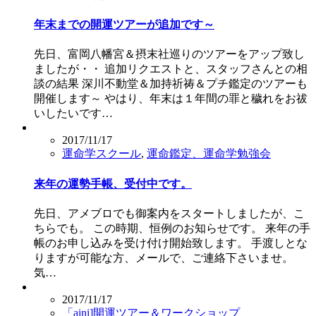
年末までの開運ツアーが追加です～
先日、富岡八幡宮＆摂末社巡りのツアーをアップ致し
ましたが・・ 追加リクエストと、スタッフさんとの相
談の結果 深川不動堂＆加持祈祷＆プチ鑑定のツアーも
開催します～ やはり、年末は１年間の罪と穢れをお祓
いしたいです…
2017/11/17
運命学スクール
,
運命鑑定、運命学勉強会
来年の運勢手帳、受付中です。
先日、アメブロでも御案内をスタートしましたが、こ
ちらでも。 この時期、恒例のお知らせです。 来年の手
帳のお申し込みを受け付け開始致します。 手渡しとな
りますが可能な方、メールで、ご連絡下さいませ。
気…
2017/11/17
「aini]開運ツアー＆ワークショップ