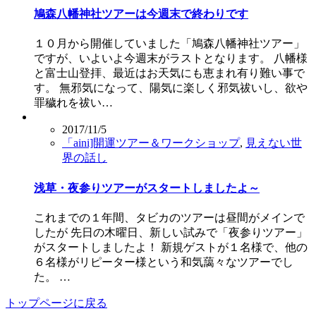
鳩森八幡神社ツアーは今週末で終わりです
１０月から開催していました「鳩森八幡神社ツアー」
ですが、いよいよ今週末がラストとなります。 八幡様
と富士山登拝、最近はお天気にも恵まれ有り難い事で
す。 無邪気になって、陽気に楽しく邪気祓いし、欲や
罪穢れを祓い…
2017/11/5
「aini]開運ツアー＆ワークショップ
,
見えない世
界の話し
浅草・夜参りツアーがスタートしましたよ～
これまでの１年間、タビカのツアーは昼間がメインで
したが 先日の木曜日、新しい試みで「夜参りツアー」
がスタートしましたよ！ 新規ゲストが１名様で、他の
６名様がリピーター様という和気藹々なツアーでし
た。 …
トップページに戻る