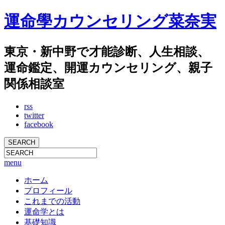
運命學カウンセリング菜奈実
東京・新中野で才能診断、人生相談、
運命鑑定、開運カウンセリング、親子
関係相談室
rss
twitter
facebook
menu
ホーム
プロフィール
これまでの活動
運命学とは
基礎知識