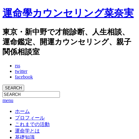
運命學カウンセリング菜奈実
東京・新中野で才能診断、人生相談、
運命鑑定、開運カウンセリング、親子
関係相談室
rss
twitter
facebook
menu
ホーム
プロフィール
これまでの活動
運命学とは
基礎知識