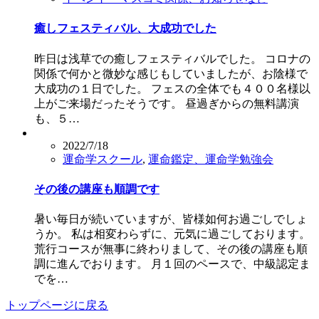
癒しフェスティバル、大成功でした
昨日は浅草での癒しフェスティバルでした。 コロナの
関係で何かと微妙な感じもしていましたが、お陰様で
大成功の１日でした。 フェスの全体でも４００名様以
上がご来場だったそうです。 昼過ぎからの無料講演
も、５…
2022/7/18
運命学スクール
,
運命鑑定、運命学勉強会
その後の講座も順調です
暑い毎日が続いていますが、皆様如何お過ごしでしょ
うか。 私は相変わらずに、元気に過ごしております。
荒行コースが無事に終わりまして、その後の講座も順
調に進んでおります。 月１回のペースで、中級認定ま
でを…
トップページに戻る