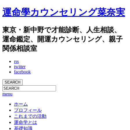
運命學カウンセリング菜奈実
東京・新中野で才能診断、人生相談、
運命鑑定、開運カウンセリング、親子
関係相談室
rss
twitter
facebook
menu
ホーム
プロフィール
これまでの活動
運命学とは
基礎知識