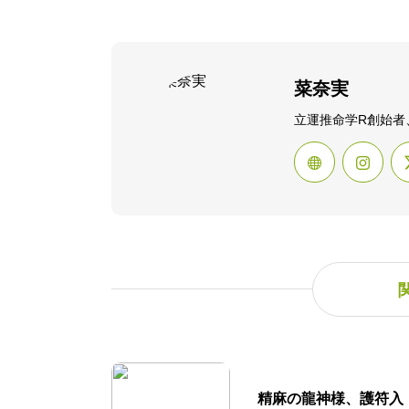
菜奈実
立運推命学R創始者
精麻の龍神様、護符入