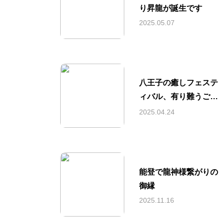
り昇龍が誕生です
2025.05.07
八王子の癒しフェステ
ィバル、有り難うござ
いました。
2025.04.24
能登で龍神様繋がりの
御縁
2025.11.16