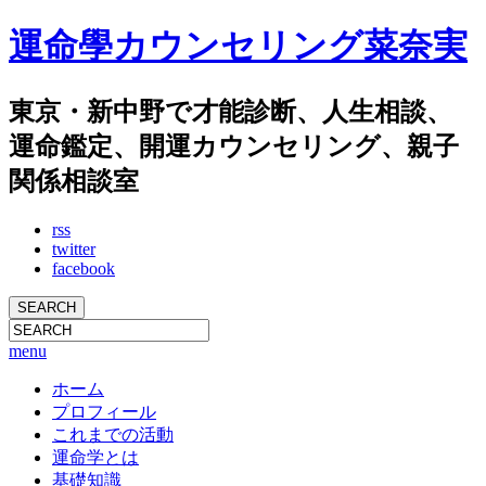
運命學カウンセリング菜奈実
東京・新中野で才能診断、人生相談、
運命鑑定、開運カウンセリング、親子
関係相談室
rss
twitter
facebook
menu
ホーム
プロフィール
これまでの活動
運命学とは
基礎知識